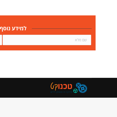
למידע נוסף חייגו 050-4611454 / 050-4611455